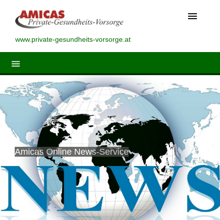
menu
www.private-gesundheits-vorsorge.at
menu
Amicas Online News-Service