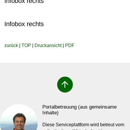
Infobox rechts
Infobox rechts
zurück
|
TOP
|
Druckansicht
|
PDF
arrow_upward
Portalbetreuung (aus gemeinsame
Inhalte)
Diese Serviceplattform wird betreut vom